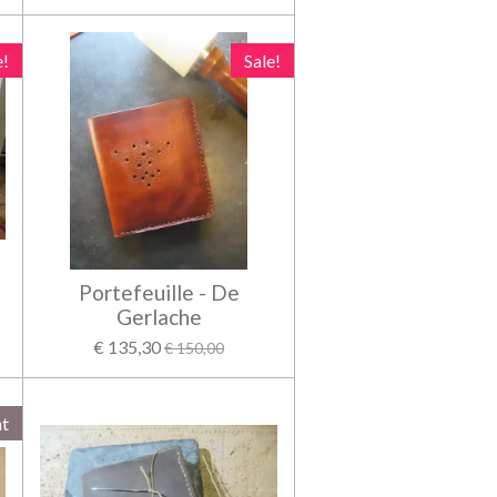
e!
Sale!
Portefeuille - De
Gerlache
€ 135,30
€ 150,00
ht