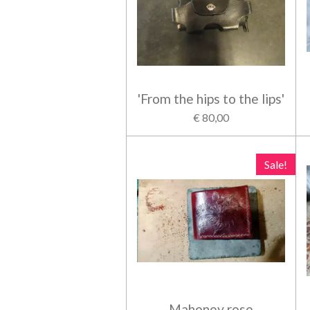
'From the hips to the lips'
€ 80,00
Sale!
Mahoney rose