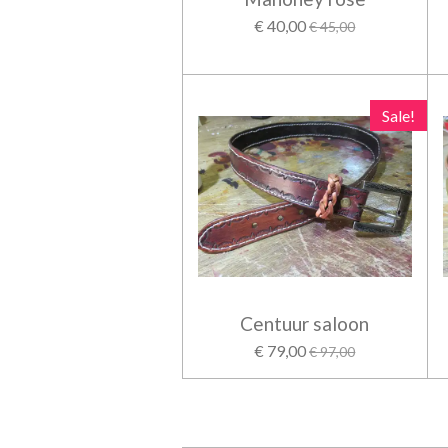
€ 40,00
€ 45,00
Sale!
Centuur saloon
€ 79,00
€ 97,00