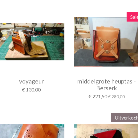
Sal
voyageur
middelgrote heuptas -
Berserk
€ 130,00
€ 221,50
€ 280,00
Uitverkoc