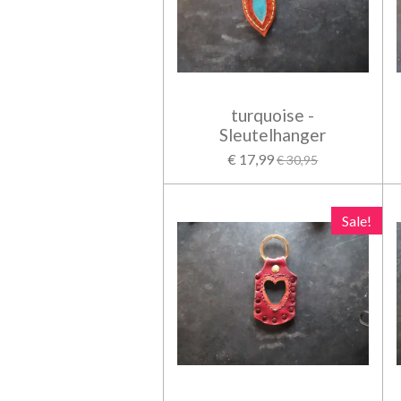
turquoise -
Sleutelhanger
€ 17,99
€ 30,95
Sale!