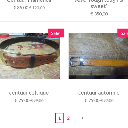
sweet'
€ 89,00
€ 123,00
€ 350,00
Sale!
Sal
centuur celtique
centuur automne
€ 79,00
€ 79,00
€ 99,00
€ 97,00
1
2