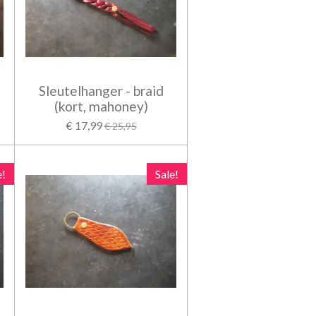
Sleutelhanger - braid
(kort, mahoney)
€ 17,99
€ 25,95
e!
Sale!