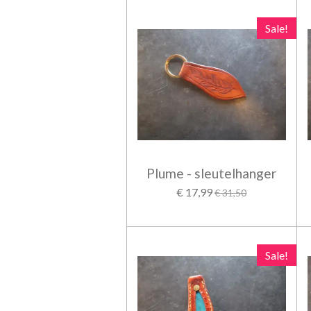
Sale!
Plume - sleutelhanger
€ 17,99
€ 31,50
Sale!