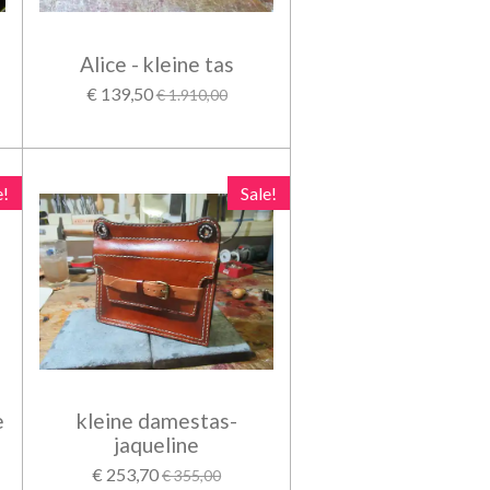
Alice - kleine tas
€ 139,50
€ 1.910,00
e!
Sale!
e
kleine damestas-
jaqueline
€ 253,70
€ 355,00