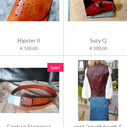
Hipster II
Suzy Q
€ 100,00
€ 100,00
Sale!
Centuur Flamenca
vest: 'rough tough &