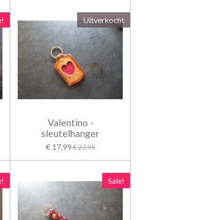
e!
Uitverkocht
Valentino -
sleutelhanger
€ 17,99
€ 27,95
e!
Sale!