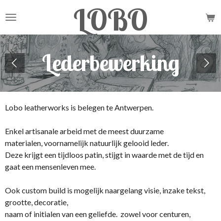
LOBO
Ga
direct
naar
de
Lederbewerking
hoofdinhoud
Lobo leatherworks is belegen te Antwerpen.
Enkel artisanale arbeid met de meest duurzame
materialen, voornamelijk natuurlijk gelooid leder.
Deze krijgt een tijdloos patin, stijgt in waarde met de tijd en
gaat een mensenleven mee.
Ook custom build is mogelijk naargelang visie, inzake tekst,
grootte, decoratie,
naam of initialen van een geliefde. zowel voor centuren,