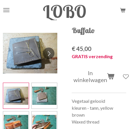
LOBO
Ga
direct
naar
de
Buffalo
hoofdinhoud
€ 45,00
GRATIS verzending
In
winkelwagen
Vegetaal gelooid
kleuren - tann, yellow
brown
Waxed thread