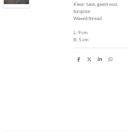
Kleur: tann, geel/rood,
turqoise
Waxed thread
L: 9 cm
B: 5 cm
D
D
S
D
e
e
h
e
l
e
a
l
e
l
r
e
n
e
n